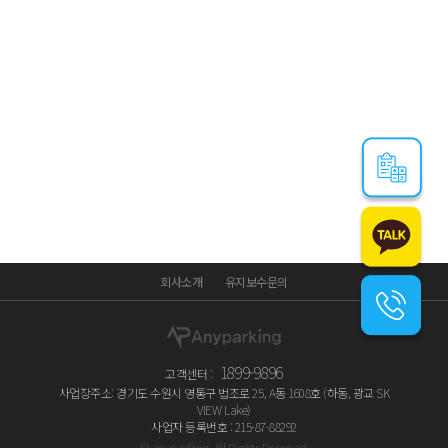
대관령OOO아파트2
1
2
3
5
6
7
8
9
10
4
회사소개
유지보수문의
1899-9896
고객센터 :
사업장주소: 경기도 수원시 영통구 법조로 25, A동 1608호 (하동, 광교 SK
VIEW Lake)
사업자 등록번호 : 215-87-88292
© anyparking. All Rights Reserved.